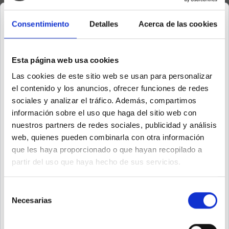
Calendarios
Filtrar
Consentimiento
Detalles
Acerca de las cookies
Procesos
Eventos
Video Llamadas
Esta página web usa cookies
Hoy
Las cookies de este sitio web se usan para personalizar
agosto de 2026
el contenido y los anuncios, ofrecer funciones de redes
Mes
Semana
Agenda
sociales y analizar el tráfico. Además, compartimos
información sobre el uso que haga del sitio web con
lun.
mar.
mié.
jue.
vie.
sáb.
dom.
nuestros partners de redes sociales, publicidad y análisis
web, quienes pueden combinarla con otra información
27
28
29
30
31
1
2
que les haya proporcionado o que hayan recopilado a
partir del uso que haya hecho de sus servicios.
3
4
5
6
7
8
9
Selección
Necesarias
de
consentimiento
10
11
12
13
14
15
16