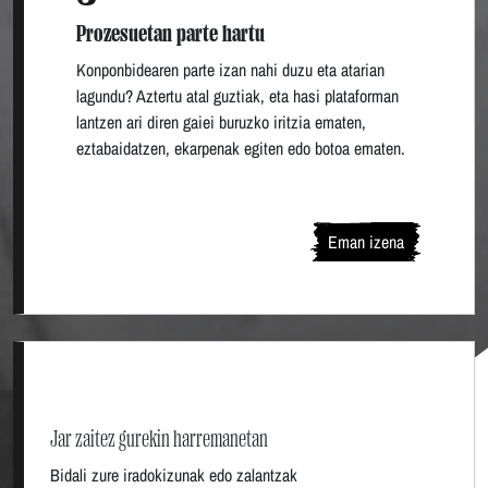
Prozesuetan parte hartu
Konponbidearen parte izan nahi duzu eta atarian
lagundu? Aztertu atal guztiak, eta hasi plataforman
lantzen ari diren gaiei buruzko iritzia ematen,
eztabaidatzen, ekarpenak egiten edo botoa ematen.
Eman izena
Jar zaitez gurekin harremanetan
Bidali zure iradokizunak edo zalantzak