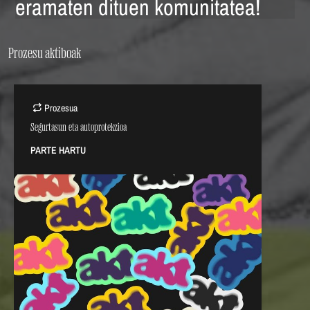
eramaten dituen komunitatea!
Prozesu aktiboak
Prozesua
Segurtasun eta autoprotekzioa
PARTE HARTU