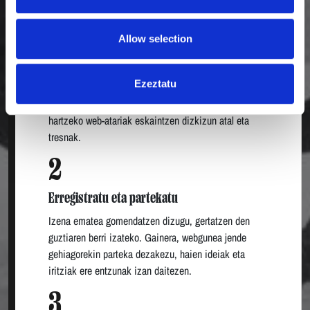
Allow selection
1
Ezagutu webgunea
Ezeztatu
Ezagutu prozesuetan parte hartzeko eta erabakiak
hartzeko web-atariak eskaintzen dizkizun atal eta
tresnak.
2
Erregistratu eta partekatu
Izena ematea gomendatzen dizugu, gertatzen den
guztiaren berri izateko. Gainera, webgunea jende
gehiagorekin parteka dezakezu, haien ideiak eta
iritziak ere entzunak izan daitezen.
3