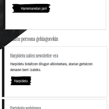
Harremanetan jarri
Partekatu persona gehiagorekin
Harpidetu zaitez newsletter-era
Harpidetu bidaltzen ditugun albisteetara, atarian gertatzen
denaren berri izateko.
Harpidetu
Partekatu webgunea