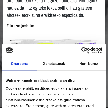
direnean, etorkizuna mugitzen dutelako. Horregatik,
hau ez da hitz egiteko lekua soilik. Hau gazteen
ahotsek etorkizuna eraikitzeko espazioa da.
Zalantzan jarriz, lortu.
Onarpena
Xehetasunak
Honi buruz
Web orri honek cookieak erabiltzen ditu
Cookieak erabiltzen ditugu edukiak eta iragarkiak
pertsonalizatzeko, baliabide sozialetako
funtzionaltasunak eskaintzeko eta gure trafikoa
aztertzeko. Era berean, gure web orriaren erabilerari