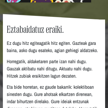
Eztabaidatuz eraiki.
Ez dugu hitz egiteagatik hitz egiten. Gazteak gara
baina, asko dugu esateko, agian gehiegi aldatzeko.
Horregatik, aldaketaren parte izan nahi dugu.
Gauzak aktibatu nahi ditugu. Aktuatu nahi dugu.
Hitzek zubiak eraikitzen lagun dezaten.
Eta bide horretan, ez gaude bakarrik: kolektiboan
sinesten dugu. Gure ahotsak elkartzen direnean,
indar bihurtzen direlako. Gure ideiak entzunak