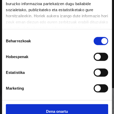
buruzko informazioa partekatzen dugu baliabide
sozialetako, publizitateko eta estatistiketako gure
Azken berriak
hornitzaileekin. Horiek aukera izango dute informazio hori
zeuk eman diezun edo euren zerbitzuak erabili dituzulako
eskuratu duten bestelako informazio batekin uztartzeko.
Baimena
Beharrezkoak
hautatzea
Hobespenak
Osasun mentala elkarrekin zain
Nola sortzen ditugu espazio seguruak
proposamenak egin ditu Gipuz
pertsona guztientzat?
gazteriak
Estatistika
Marketing
Nola har dezaket parte?
Dena onartu