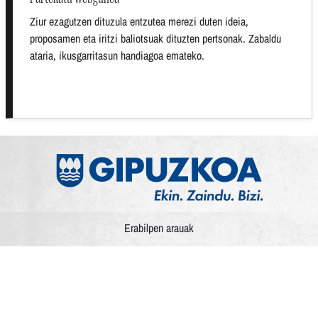
Ziur ezagutzen dituzula entzutea merezi duten ideia,
proposamen eta iritzi baliotsuak dituzten pertsonak. Zabaldu
ataria, ikusgarritasun handiagoa emateko.
Erabilpen arauak
Pribatutasun politika
Cookieak