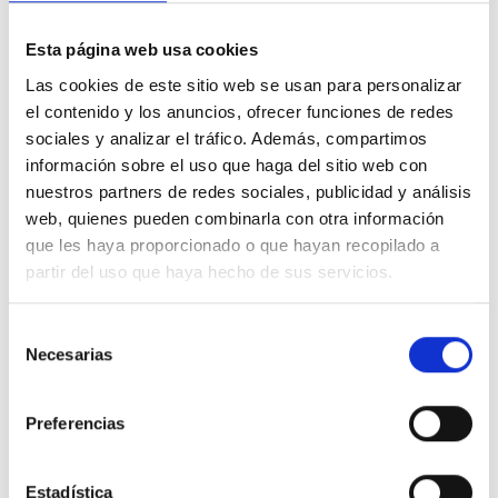
Esta página web usa cookies
La segunda sesión del Foro de Aktibación del proceso deliberativo
Las cookies de este sitio web se usan para personalizar
Ongizate emozionala
tendrá lugar el día 14 a las 18:00 en Tolosa.
el contenido y los anuncios, ofrecer funciones de redes
sociales y analizar el tráfico. Además, compartimos
Este encuentro estará centrado en dar un paso más en el proceso:
información sobre el uso que haga del sitio web con
aterrizar las ideas de solución trabajadas en la primera sesión y
nuestros partners de redes sociales, publicidad y análisis
transformarlas en propuestas concretas.
web, quienes pueden combinarla con otra información
que les haya proporcionado o que hayan recopilado a
A partir del trabajo previo, se profundizará en el desarrollo de
partir del uso que haya hecho de sus servicios.
iniciativas viables, definiendo acciones, prioridades y posibles vías
de implementación que permitan avanzar en la mejora del bienestar
emocional de la juventud.
Selección
Necesarias
de
Será una sesión práctica y colaborativa, orientada a concretar,
consentimiento
priorizar y dar forma a propuestas que puedan tener un impacto real.
Preferencias
Responsables:
Estadística